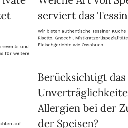
rivate
Welche Art von Spe
tet
serviert das Tessi
Wir bieten authentische Tessiner Küche 
Risotto, Gnocchi, Mistkratzerlispezialität
Fleischgerichte wie Ossobuco.
menevents und
s für weitere
Berücksichtigt das
Unverträglichkeit
Allergien bei der 
der Speisen?
ichten auf