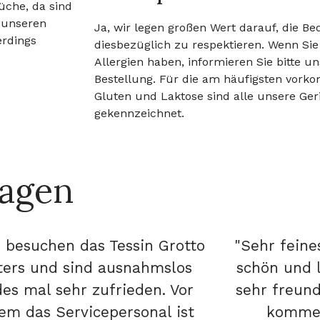
üche, da sind
n unseren
Ja, wir legen großen Wert darauf, die Be
erdings
diesbezüglich zu respektieren. Wenn Sie
Allergien haben, informieren Sie bitte u
Bestellung. Für die am häufigsten vork
Gluten und Laktose sind alle unsere Geri
gekennzeichnet.
sagen
 besuchen das Tessin Grotto
"Sehr feine
ters und sind ausnahmslos
schön und l
des mal sehr zufrieden. Vor
sehr freund
lem das Servicepersonal ist
kommen