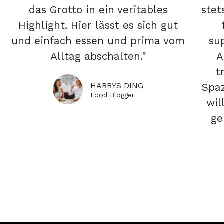
das Grotto in ein veritables
stet
Highlight. Hier lässt es sich gut
und einfach essen und prima vom
su
Alltag abschalten."
A
t
HARRYS DING
Spaz
Food Blogger
wil
ge